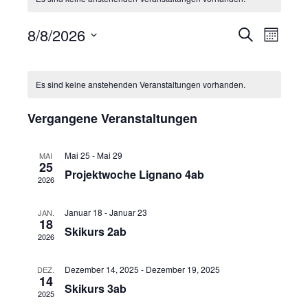
V
8/8/2026
V
S
M
u
e
o
e
D
c
K
n
a
h
r
r
a
e
Es sind keine anstehenden Veranstaltungen vorhanden.
a
t
t
a
a
u
l
n
Vergangene Veranstaltungen
m
n
e
s
w
s
ä
n
t
Mai 25
-
Mai 29
MAI
25
t
h
Projektwoche Lignano 4ab
a
d
2026
l
a
l
e
e
l
Januar 18
-
Januar 23
JAN.
t
n
r
18
Skikurs 2ab
t
.
u
2026
v
n
u
o
Dezember 14, 2025
-
Dezember 19, 2025
DEZ.
g
14
n
Skikurs 3ab
n
2025
A
g