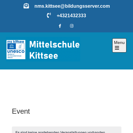
Skip
nms.kittsee@bildungsserver.com
to
+4321432333
content
Menu
Open
the
main
menu
Event
Es sind keine anstehenden Veranstaltungen vorhanden.