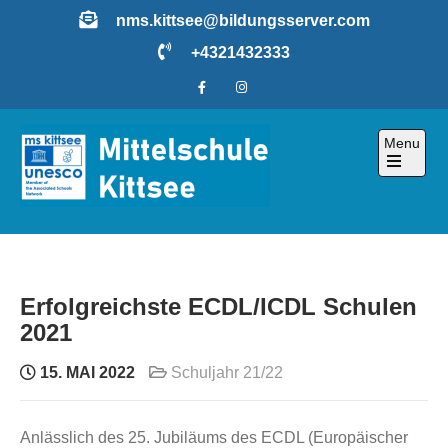
Skip
nms.kittsee@bildungsserver.com
to
+4321432333
content
Menu
Open
the
main
menu
Erfolgreichste ECDL/ICDL Schulen
2021
15. MAI 2022
Schuljahr 21/22
Anlässlich des 25. Jubiläums des ECDL (Europäischer