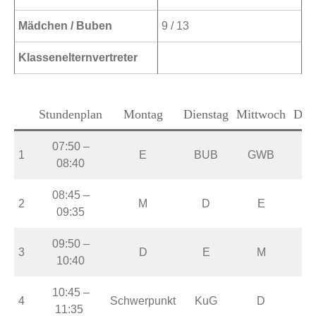
Mädchen / Buben
9 / 13
Klassenelternvertreter
Stundenplan
Montag
Dienstag
Mittwoch
Don
07:50 –
1
E
BUB
GWB
08:40
08:45 –
2
M
D
E
09:35
09:50 –
3
D
E
M
10:40
10:45 –
4
Schwerpunkt
KuG
D
T
11:35