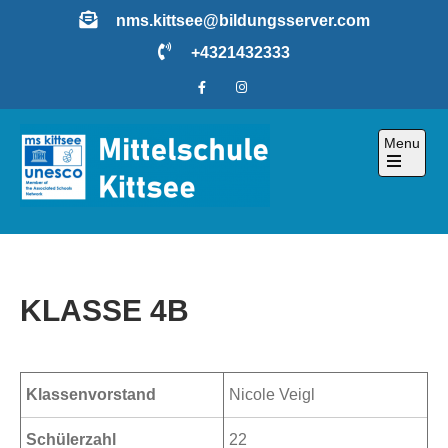
Skip
nms.kittsee@bildungsserver.com
to
+4321432333
content
Menu
Open
the
main
menu
KLASSE 4B
Klassenvorstand
Nicole Veigl
Schülerzahl
22