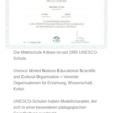
Die Mittelschule Kittsee ist seit 1995 UNESCO-
Schule.
Unesco:
U
nited
N
ations
E
ducational
S
cientific
and
C
ultural
O
rganisation = Vereinte
Organisationen für Erziehung, Wissenschaft,
Kultur.
UNESCO-Schulen haben Modellcharakter, der
sich in einer besonderen pädagogischen