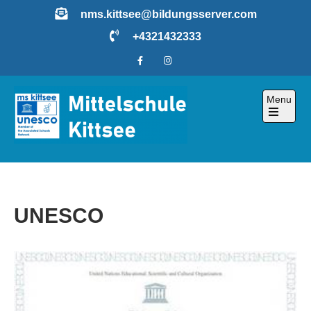
Skip
nms.kittsee@bildungsserver.com
to
+4321432333
content
Menu
Open
the
main
menu
UNESCO