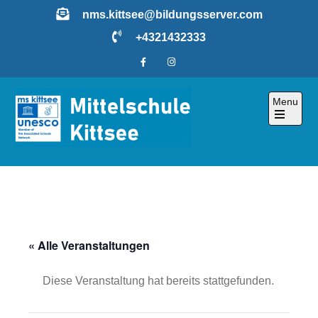
Skip
nms.kittsee@bildungsserver.com
to
+4321432333
content
Menu
Open
the
main
menu
« Alle Veranstaltungen
Diese Veranstaltung hat bereits stattgefunden.