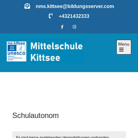
Skip
nms.kittsee@bildungsserver.com
to
+4321432333
content
Menu
Open
the
main
menu
Schulautonom
Es sind keine anstehenden Veranstaltungen vorhanden.