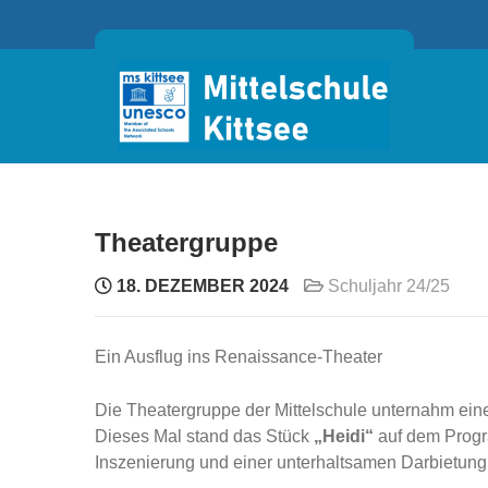
Skip
to
content
Theatergruppe
18. DEZEMBER 2024
Schuljahr 24/25
Ein Ausflug ins Renaissance-Theater
Die Theatergruppe der Mittelschule unternahm ei
Dieses Mal stand das Stück
„Heidi“
auf dem Progr
Inszenierung und einer unterhaltsamen Darbietung