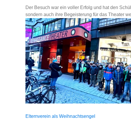
Der Besuch war ein voller Erfolg und hat den Sch
sondern auch ihre Begeisterung für das Theater weit
Beitragsnavigation
Elternverein als Weihnachtsengel