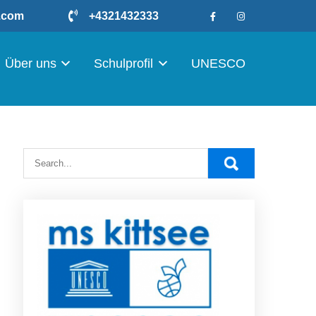
r.com
+4321432333
Über uns
Schulprofil
UNESCO