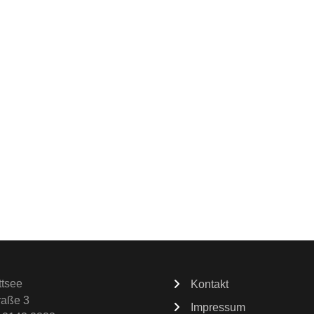
ttsee
Kontakt
raße 3
Impressum