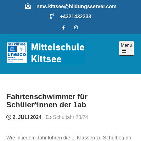
Skip
nms.kittsee@bildungsserver.com
to
+4321432333
content
Menu
Open
the
main
menu
Fahrtenschwimmer für
Schüler*innen der 1ab
2. JULI 2024
Schuljahr 23/24
Wie in jedem Jahr fuhren die 1. Klassen zu Schulbeginn