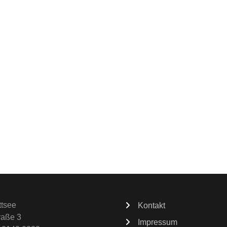
ttsee
Kontakt
raße 3
Impressum