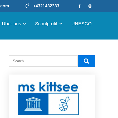
r.com
+4321432333
Über uns
Schulprofil
UNESCO