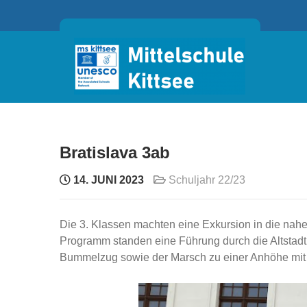
Skip
to
content
Bratislava 3ab
14. JUNI 2023
Schuljahr 22/23
Die 3. Klassen machten eine Exkursion in die nah
Programm standen eine Führung durch die Altstadt 
Bummelzug sowie der Marsch zu einer Anhöhe mit 