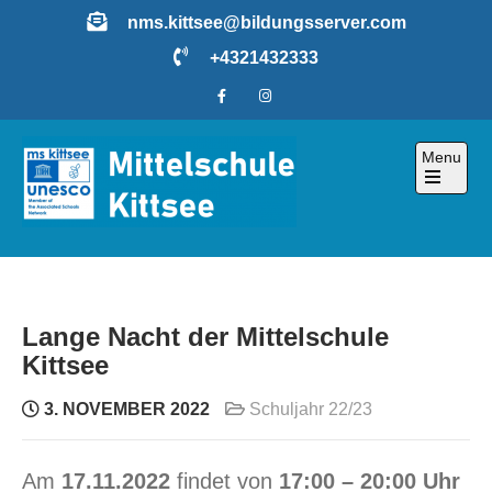
Skip
nms.kittsee@bildungsserver.com
to
+4321432333
content
Menu
Open
the
main
menu
Lange Nacht der Mittelschule
Kittsee
3. NOVEMBER 2022
Schuljahr 22/23
Am
17.11.2022
findet von
17:00 – 20:00 Uhr